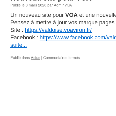
Publié le
3 mars 2020
par
AdminVOA
Un nouveau site pour
VOA
et une nouvel
Pensez à mettre à jour vos marque pages.
Site :
https://valdoise.voaviron.fr/
Facebook :
https://www.facebook.com/vald
suite...
Publié dans
Actus
|
Commentaires fermés
sur
Nouveau
site
pour
VOA