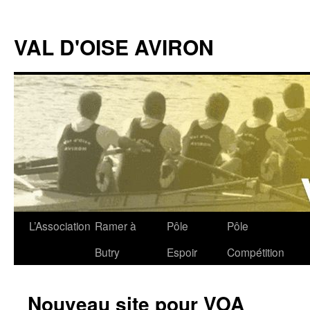
VAL D'OISE AVIRON
L’Association
Ramer à
Pôle
Pôle
Aller
Butry
Espoir
Compétition
au
contenu
Nouveau site pour VOA